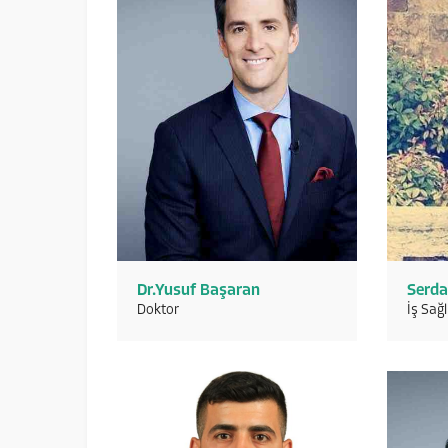
Dr.Yusuf Başaran
Serda
Doktor
İş Sağl