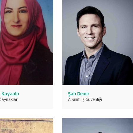
 Kayaalp
Şah Demir
Kaynakları
A Sınıfı İş Güvenliği