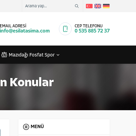
EMAIL ADRESİ
CEP TELEFONU
info@esilatasima.com
0 535 885 72 37
Mazıdağı Fosfat Spor
en Konular
MENÜ