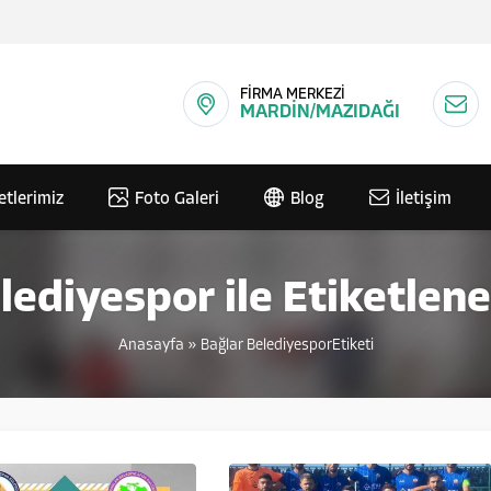
FİRMA MERKEZİ
MARDİN/MAZIDAĞI
etlerimiz
Foto Galeri
Blog
İletişim
lediyespor ile Etiketlen
Anasayfa
»
Bağlar BelediyesporEtiketi