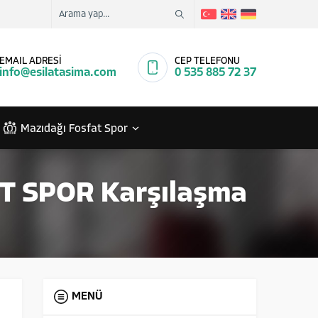
EMAIL ADRESİ
CEP TELEFONU
info@esilatasima.com
0 535 885 72 37
Mazıdağı Fosfat Spor
ET SPOR Karşılaşma
MENÜ