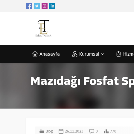
Anasayfa
Kurumsal
Hizm
Mazıdağı Fosfat S
Blog
26.11.2023
0
770