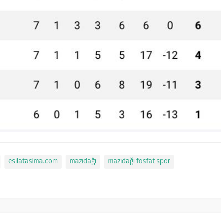
esilatasima.com
mazıdağı
mazıdağı fosfat spor