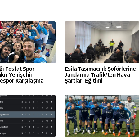
ı Fosfat Spor –
Esila Taşımacılık Şoförlerine
kır Yenişehir
Jandarma Trafik’ten Hava
yespor Karşılaşma
Şartları Eğitimi