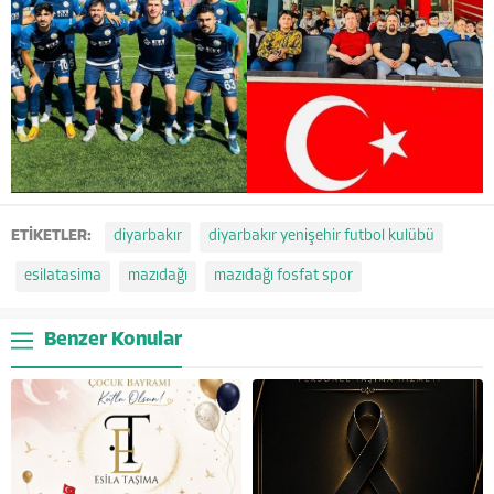
ETİKETLER:
diyarbakır
diyarbakır yenişehir futbol kulübü
esilatasima
mazıdağı
mazıdağı fosfat spor
Benzer Konular