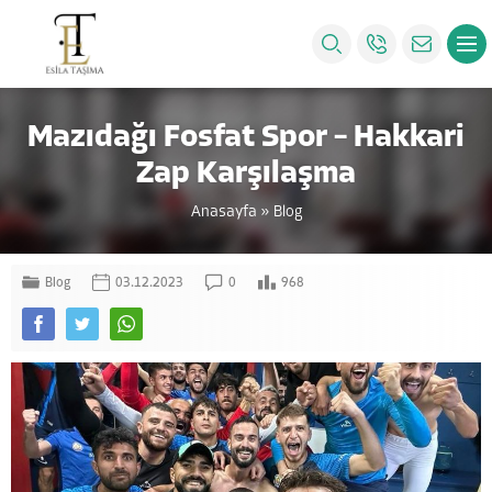
Mazıdağı Fosfat Spor – Hakkari
Zap Karşılaşma
Anasayfa
»
Blog
Blog
03.12.2023
0
968