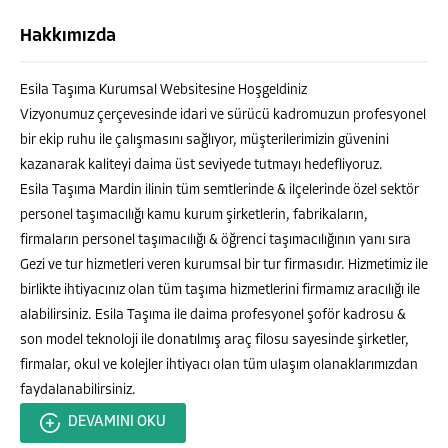
Hakkımızda
Esila Taşıma Kurumsal Websitesine Hoşgeldiniz
Vizyonumuz çerçevesinde idari ve sürücü kadromuzun profesyonel
bir ekip ruhu ile çalışmasını sağlıyor, müşterilerimizin güvenini
kazanarak kaliteyi daima üst seviyede tutmayı hedefliyoruz.
Esila Taşıma Mardin ilinin tüm semtlerinde & ilçelerinde özel sektör
personel taşımacılığı kamu kurum şirketlerin, fabrikaların,
firmaların personel taşımacılığı & öğrenci taşımacılığının yanı sıra
Gezi ve tur hizmetleri veren kurumsal bir tur firmasıdır. Hizmetimiz ile
MURAT ALATAŞ
birlikte ihtiyacınız olan tüm taşıma hizmetlerini firmamız aracılığı ile
alabilirsiniz. Esila Taşıma ile daima profesyonel şoför kadrosu &
son model teknoloji ile donatılmış araç filosu sayesinde şirketler,
firmalar, okul ve kolejler ihtiyacı olan tüm ulaşım olanaklarımızdan
faydalanabilirsiniz.
Cevap Yaz
DEVAMINI OKU