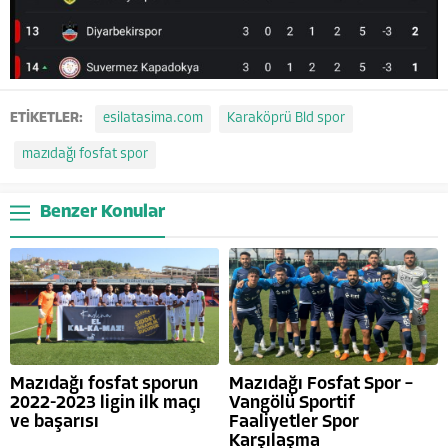
ETİKETLER:
esilatasima.com
Karaköprü Bld spor
mazıdağı fosfat spor
Benzer Konular
Mazıdağı fosfat sporun
Mazıdağı Fosfat Spor –
2022-2023 ligin ilk maçı
Vangölü Sportif
ve başarısı
Faaliyetler Spor
Karşılaşma