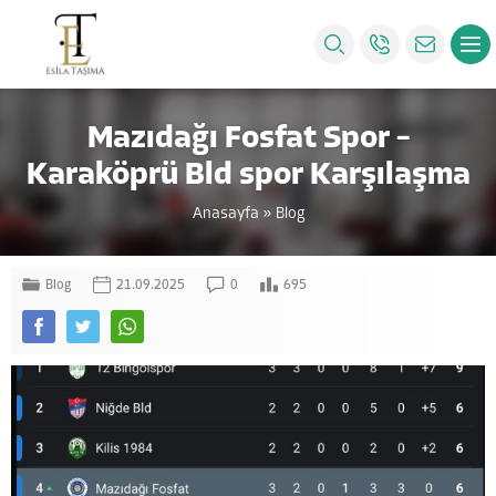
Mazıdağı Fosfat Spor –
Karaköprü Bld spor Karşılaşma
Anasayfa
»
Blog
Blog
21.09.2025
0
695