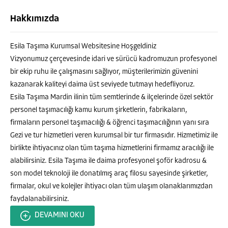
Hakkımızda
Esila Taşıma Kurumsal Websitesine Hoşgeldiniz
Vizyonumuz çerçevesinde idari ve sürücü kadromuzun profesyonel
bir ekip ruhu ile çalışmasını sağlıyor, müşterilerimizin güvenini
kazanarak kaliteyi daima üst seviyede tutmayı hedefliyoruz.
Esila Taşıma Mardin ilinin tüm semtlerinde & ilçelerinde özel sektör
personel taşımacılığı kamu kurum şirketlerin, fabrikaların,
firmaların personel taşımacılığı & öğrenci taşımacılığının yanı sıra
Gezi ve tur hizmetleri veren kurumsal bir tur firmasıdır. Hizmetimiz ile
MURAT ALATAŞ
birlikte ihtiyacınız olan tüm taşıma hizmetlerini firmamız aracılığı ile
alabilirsiniz. Esila Taşıma ile daima profesyonel şoför kadrosu &
son model teknoloji ile donatılmış araç filosu sayesinde şirketler,
firmalar, okul ve kolejler ihtiyacı olan tüm ulaşım olanaklarımızdan
faydalanabilirsiniz.
Cevap Yaz
DEVAMINI OKU