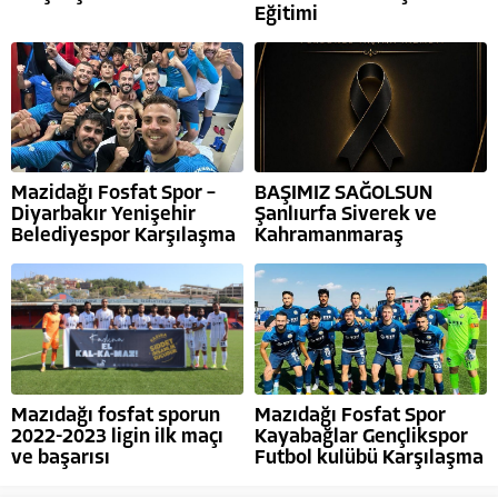
Eğitimi
Mazidağı Fosfat Spor –
BAŞIMIZ SAĞOLSUN
Diyarbakır Yenişehir
Şanlıurfa Siverek ve
Belediyespor Karşılaşma
Kahramanmaraş
Mazıdağı fosfat sporun
Mazıdağı Fosfat Spor
2022-2023 ligin ilk maçı
Kayabağlar Gençlikspor
ve başarısı
Futbol kulübü Karşılaşma