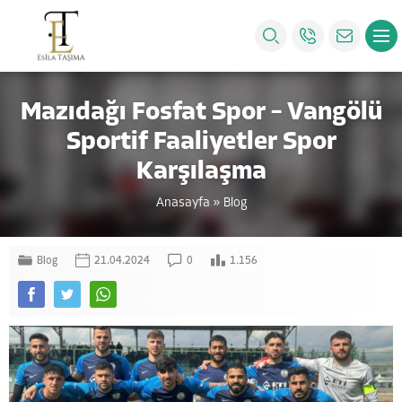
Mazıdağı Fosfat Spor – Vangölü
Sportif Faaliyetler Spor
Karşılaşma
Anasayfa
»
Blog
Blog
21.04.2024
0
1.156